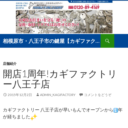
検
相模原市・八王子市の鍵屋【カギファクトリー】店舗ブログ
索
コ
ン
テ
ン
店舗紹介
ツ
開店1周年!カギファクトリ
へ
ー八王子店
移
動
2015年12月2日
ADMIN_KAGIFACTORY
コメントをどうぞ
カギファクトリー 八王子店が早いもんでオープンから
年
が経ちました